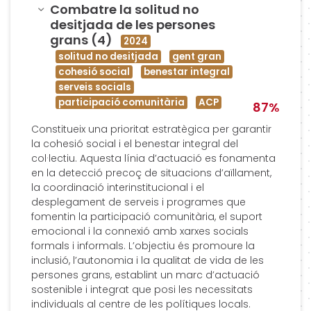
Amagar
Combatre la solitud no
desitjada de les persones
grans (4)
2024
solitud no desitjada
gent gran
cohesió social
benestar integral
serveis socials
participació comunitària
ACP
87%
Constitueix una prioritat estratègica per garantir
la cohesió social i el benestar integral del
col·lectiu. Aquesta línia d’actuació es fonamenta
en la detecció precoç de situacions d’aïllament,
la coordinació interinstitucional i el
desplegament de serveis i programes que
fomentin la participació comunitària, el suport
emocional i la connexió amb xarxes socials
formals i informals. L’objectiu és promoure la
inclusió, l’autonomia i la qualitat de vida de les
persones grans, establint un marc d’actuació
sostenible i integrat que posi les necessitats
individuals al centre de les polítiques locals.