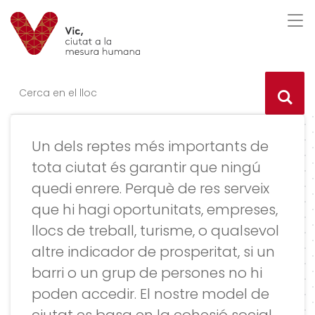
Saltar al contingut
Saltar a la navegació
Informació de contacte
Des
Ce
Un dels reptes més importants de
tota ciutat és garantir que ningú
quedi enrere. Perquè de res serveix
que hi hagi oportunitats, empreses,
llocs de treball, turisme, o qualsevol
altre indicador de prosperitat, si un
barri o un grup de persones no hi
poden accedir. El nostre model de
ciutat es basa en la cohesió social,