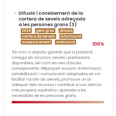
Amagar
Difusió i coneixement de la
cartera de seveis adreçada
a les persones grans (3)
2024
gent gran
difusió
cartera de serveis
informació
assessorament
orientació
100%
Tté com a objectiu garantir que la població
conegui els recursos, serveis i prestacions
disponibles, així com les vies d’accés
corresponents. Mitjançant accions d’informació,
sensibilització i comunicació adaptades, es vol
facilitar l’accés als serveis, promoure un ús
adequat dels recursos i contribuir a una atenció
més propera, equitativa i ajustada a les
necessitats de les persones grans.