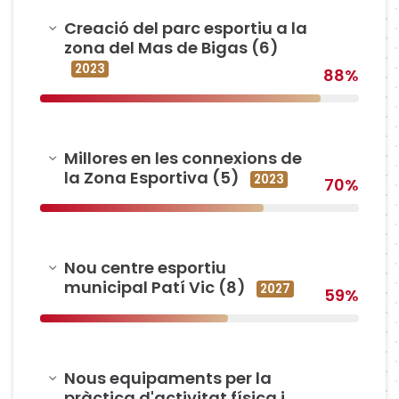
Amagar
Creació del parc esportiu a la
zona del Mas de Bigas (6)
2023
88%
Amagar
Millores en les connexions de
la Zona Esportiva (5)
2023
70%
Amagar
Nou centre esportiu
municipal Patí Vic (8)
2027
59%
Amagar
Nous equipaments per la
pràctica d'activitat física i