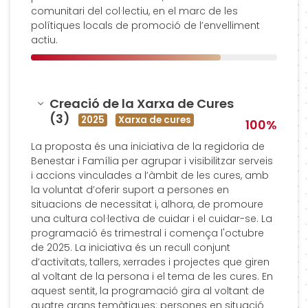
comunitari del col·lectiu, en el marc de les
polítiques locals de promoció de l’envelliment
actiu.
Amagar
Creació de la Xarxa de Cures
(3)
2025
Xarxa de cures
100%
La proposta és una iniciativa de la regidoria de
Benestar i Família per agrupar i visibilitzar serveis
i accions vinculades a l’àmbit de les cures, amb
la voluntat d’oferir suport a persones en
situacions de necessitat i, alhora, de promoure
una cultura col·lectiva de cuidar i el cuidar-se. La
programació és trimestral i comença l'octubre
de 2025. La iniciativa és un recull conjunt
d’activitats, tallers, xerrades i projectes que giren
al voltant de la persona i el tema de les cures. En
aquest sentit, la programació gira al voltant de
quatre grans temàtiques: persones en situació