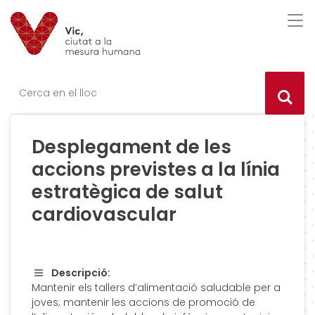
Saltar al contingut
Saltar a la navegació
Informació de contacte
Des
Ce
Desplegament de les
accions previstes a la línia
estratègica de salut
cardiovascular
Descripció:
Mantenir els tallers d’alimentació saludable per a
joves; mantenir les accions de promoció de