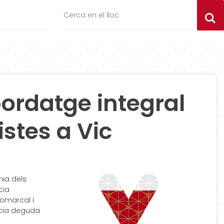
C
bordatge integral
istes a Vic
rxa dels
cia
 comarcal i
ncia deguda