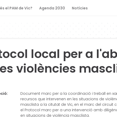
és el PAM de Vic?
Agenda 2030
Notícies
tocol local per a l'a
les violències mascl
ció:
Document marc per a la coordinació i treball en xa
recursos que intervenen en les situacions de violèn
masclista a la citutat de Vic, en el marc del circuit
el Protocol marc per a una intervenció amb diligè
en situacions de violència masclista.