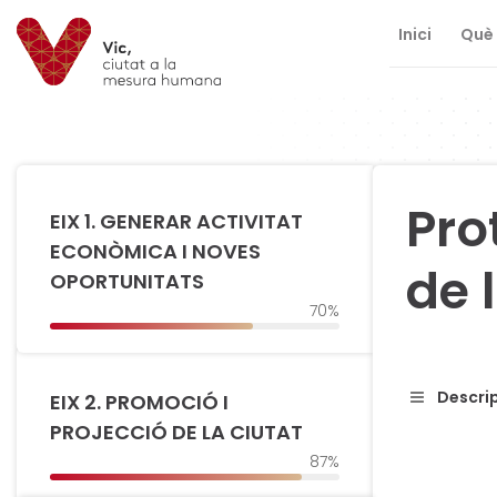
Inici
Què 
Saltar al contingut
Saltar a la navegació
Informació de contacte
Pro
EIX 1. GENERAR ACTIVITAT
ECONÒMICA I NOVES
de 
OPORTUNITATS
70%
Descrip
EIX 2. PROMOCIÓ I
PROJECCIÓ DE LA CIUTAT
87%