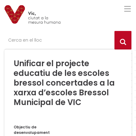
Saltar al contingut
Saltar a la navegació
Informació de contacte
Des
Ce
Unificar el projecte
educatiu de les escoles
bressol concertades a la
xarxa d’escoles Bressol
Municipal de VIC
Objectiu de
desenvolupament