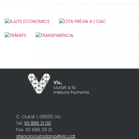
C. Ciutat 1, 08500 Vic
Tel.
93 886 21 00
Fax. 93 886 29 21
atenciociutadana@vic.cat