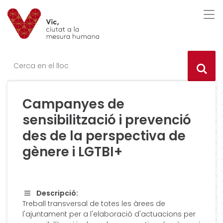
Saltar al contingut
Saltar a la navegació
Informació de contacte
Des
Ce
Campanyes de
sensibilització i prevenció
des de la perspectiva de
gènere i LGTBI+
Descripció:
Treball transversal de totes les àrees de
l'ajuntament per a l'elaboració d'actuacions per