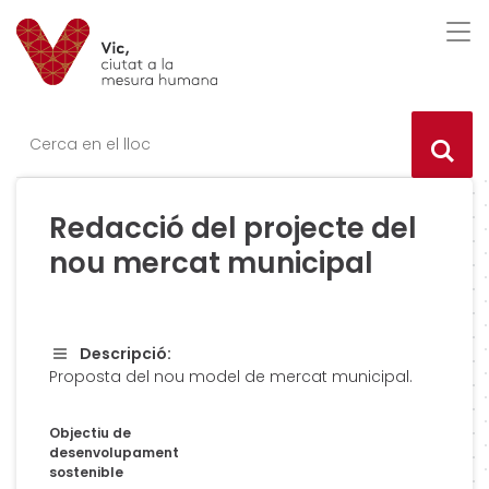
Saltar al contingut
Saltar a la navegació
Informació de contacte
Des
Ce
Redacció del projecte del
nou mercat municipal
Descripció:
Proposta del nou model de mercat municipal.
Objectiu de
desenvolupament
sostenible