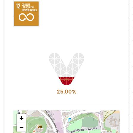
25.00%
+
−