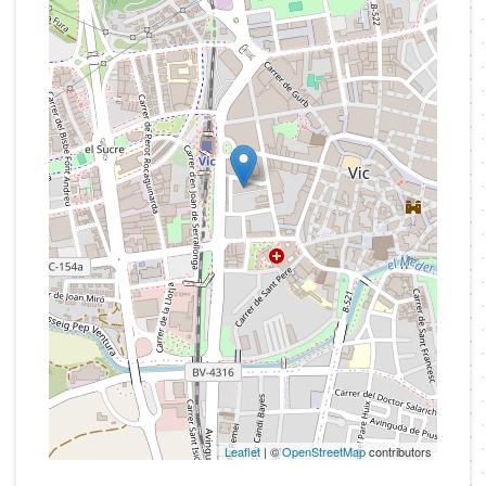
Leaflet
| ©
OpenStreetMap
contributors