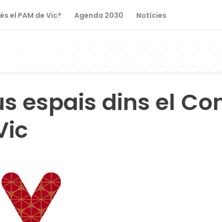
és el PAM de Vic?
Agenda 2030
Notícies
s espais dins el Con
Vic