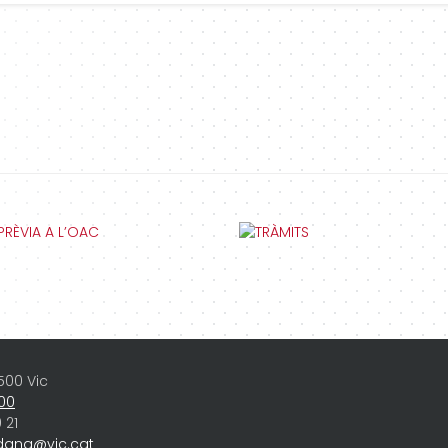
8500 Vic
 00
 21
dana@vic.cat