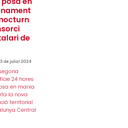
M posa en
onament
 nocturn
nsorci
alari de
 de juliol 2024
a segona
fície 24 hores
osa en marxa
eta la nova
ció territorial
alunya Central