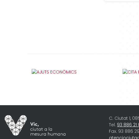
C. Ciutat 1, 0
Tel.
93 886 21
Fax. 93 886 29
atenciociuta