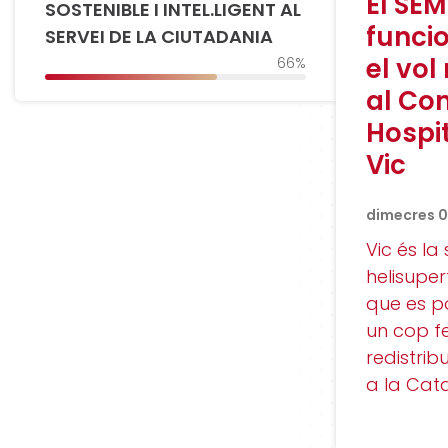
El SE
SOSTENIBLE I INTEL.LIGENT AL
funci
SERVEI DE LA CIUTADANIA
el vol
66%
al Co
Hospit
Vic
dimecres 03
Vic és l
helisuper
que es p
un cop f
redistribu
a la Cat