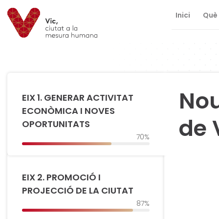
Inici
Què 
Saltar al contingut
Saltar a la navegació
Informació de contacte
Nou
EIX 1. GENERAR ACTIVITAT
ECONÒMICA I NOVES
de 
OPORTUNITATS
70%
EIX 2. PROMOCIÓ I
PROJECCIÓ DE LA CIUTAT
87%