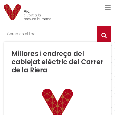
Saltar al contingut
Saltar a la navegació
Informació de contacte
Des
Ce
Millores i endreça del
cablejat elèctric del Carrer
de la Riera