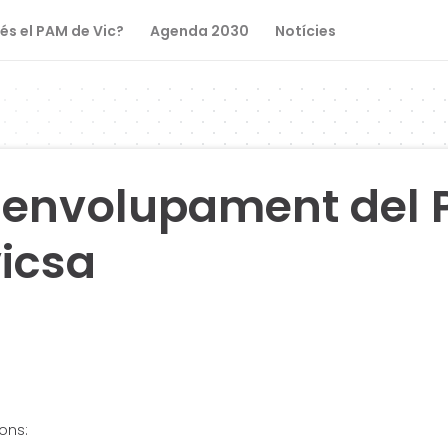
és el PAM de Vic?
Agenda 2030
Notícies
envolupament del P
icsa
ons: