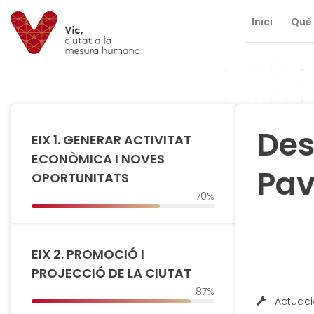
Inici
Què 
Saltar al contingut
Saltar a la navegació
Informació de contacte
Des
EIX 1. GENERAR ACTIVITAT
ECONÒMICA I NOVES
Pav
OPORTUNITATS
70%
EIX 2. PROMOCIÓ I
PROJECCIÓ DE LA CIUTAT
87%
Actuaci