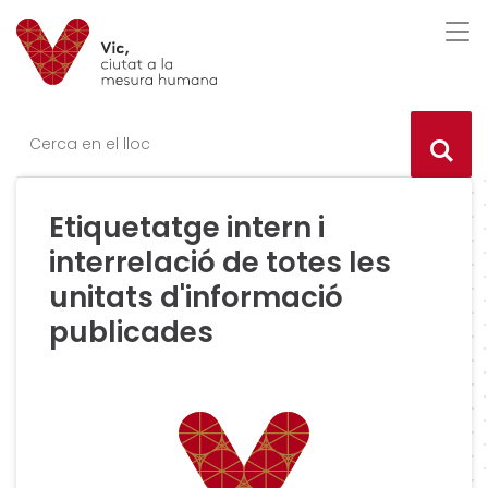
Saltar al contingut
Saltar a la navegació
Informació de contacte
Des
Ce
Etiquetatge intern i
interrelació de totes les
unitats d'informació
publicades