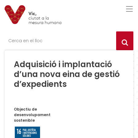
Saltar al contingut
Saltar a la navegació
Informació de contacte
Des
Ce
Adquisició i implantació
d’una nova eina de gestió
d’expedients
Objectiu de
desenvolupament
sostenible