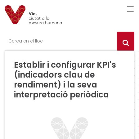
Saltar al contingut
Saltar a la navegació
Informació de contacte
Des
Ce
Establir i configurar KPI's
(indicadors clau de
rendiment) i la seva
interpretació periòdica