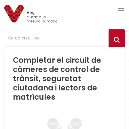
Saltar al contingut
Saltar a la navegació
Informació de contacte
Des
Ce
Completar el circuit de
càmeres de control de
trànsit, seguretat
ciutadana i lectors de
matrícules