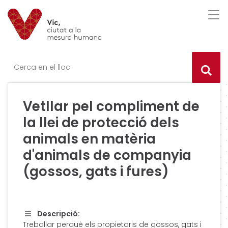
Saltar al contingut
Saltar a la navegació
Informació de contacte
Des
Ce
Vetllar pel compliment de
la llei de protecció dels
animals en matèria
d'animals de companyia
(gossos, gats i fures)
Descripció:
Treballar perquè els propietaris de gossos, gats i