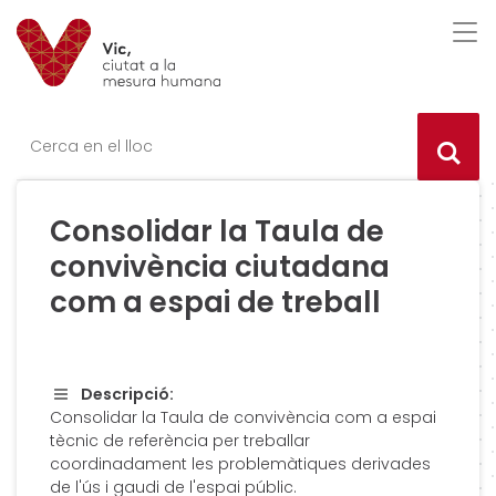
Saltar al contingut
Saltar a la navegació
Informació de contacte
Des
Ce
Consolidar la Taula de
convivència ciutadana
com a espai de treball
Descripció:
Consolidar la Taula de convivència com a espai
tècnic de referència per treballar
coordinadament les problemàtiques derivades
de l'ús i gaudi de l'espai públic.