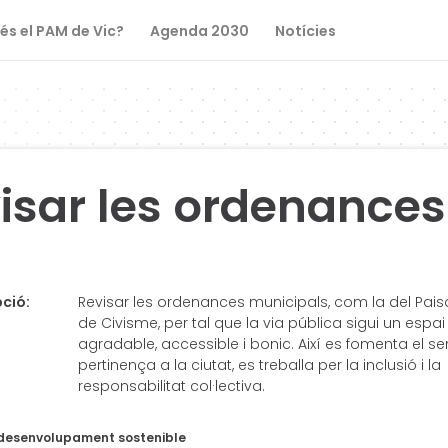
és el PAM de Vic?
Agenda 2030
Notícies
isar les ordenances
ció:
Revisar les ordenances municipals, com la del Pais
de Civisme, per tal que la via pública sigui un espai
agradable, accessible i bonic. Així es fomenta el se
pertinença a la ciutat, es treballa per la inclusió i la
responsabilitat col·lectiva.
 desenvolupament sostenible