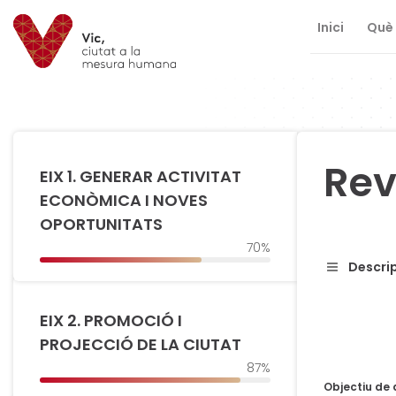
Inici
Què 
Saltar al contingut
Saltar a la navegació
Informació de contacte
Rev
EIX 1. GENERAR ACTIVITAT
ECONÒMICA I NOVES
OPORTUNITATS
70%
Descrip
EIX 2. PROMOCIÓ I
PROJECCIÓ DE LA CIUTAT
87%
Objectiu de