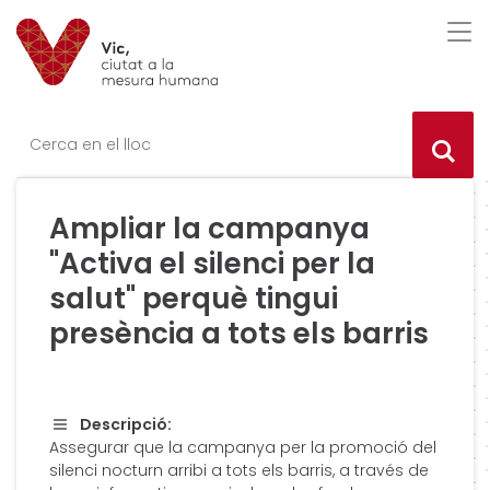
Saltar al contingut
Saltar a la navegació
Informació de contacte
Des
Ce
Ampliar la campanya
"Activa el silenci per la
salut" perquè tingui
presència a tots els barris
Descripció:
Assegurar que la campanya per la promoció del
silenci nocturn arribi a tots els barris, a través de