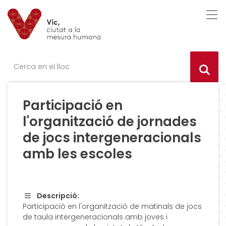
Saltar al contingut
Saltar a la navegació
Informació de contacte
Des
Ce
Participació en
l'organització de jornades
de jocs intergeneracionals
amb les escoles
Descripció:
Participació en l'organització de matinals de jocs
de taula intergeneracionals amb joves i