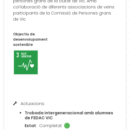
persones grans de la ciutat de Vic. Amb
col·laboració de diferents associacions de veïns
participants de la Comissió de Persones grans
de Vic
Objectiu de
desenvolupament
sostenible
Actuacions:
Trobada intergeneracional amb alumnes
de FEDAC VIC
Estat
:
Completat