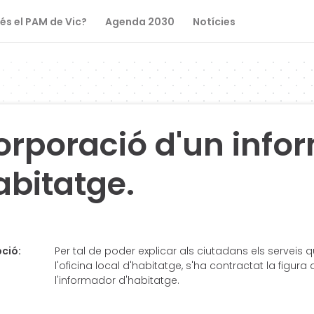
és el PAM de Vic?
Agenda 2030
Notícies
orporació d'un info
abitatge.
ció:
Per tal de poder explicar als ciutadans els serveis q
l'oficina local d'habitatge, s'ha contractat la figura
l'informador d'habitatge.