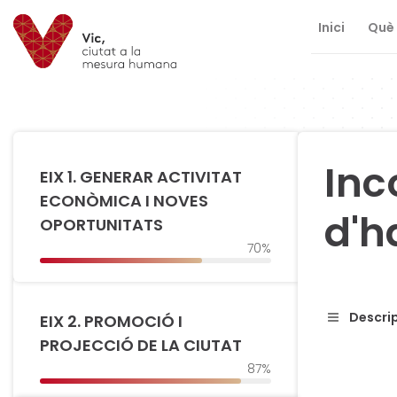
Inici
Què 
Saltar al contingut
Saltar a la navegació
Informació de contacte
Inc
EIX 1. GENERAR ACTIVITAT
ECONÒMICA I NOVES
d'h
OPORTUNITATS
70%
Descrip
EIX 2. PROMOCIÓ I
PROJECCIÓ DE LA CIUTAT
87%