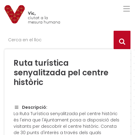
Saltar al contingut
Saltar a la navegació
Informació de contacte
Des
Ce
Ruta turística
senyalitzada pel centre
històric
Descripció:
La Ruta Turística senyalitzada pel centre històric
és l'eina que l'Ajuntament posa a disposició dels
visitants per descobrir el centre històric. Consta
de 30 punts d'interès a través dels quals