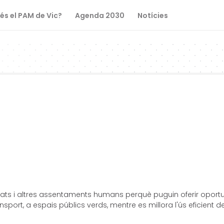
és el PAM de Vic?
Agenda 2030
Notícies
 ciutats i altres assentaments humans perquè puguin oferir opor
ransport, a espais públics verds, mentre es millora l'ús eficient 