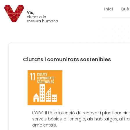
Inici
Què 
Saltar al contingut
Saltar a la navegació
Informació de contacte
Ciutats i comunitats sostenibles
L'ODS 11 té la intenció de renovar i planificar
serveis bàsics, a l'energia, als habitatges, al t
ambientals.